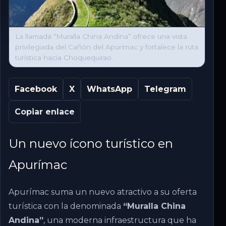
La llamada “Muralla China Andina” ofrece una vista
privilegiada del Cañón del Apurímac y fortalece la ruta
turística hacia Choquequirao.
Facebook
X
WhatsApp
Telegram
Copiar enlace
Un nuevo ícono turístico en
Apurímac
Apurímac suma un nuevo atractivo a su oferta
turística con la denominada
“Muralla China
Andina”
, una moderna infraestructura que ha