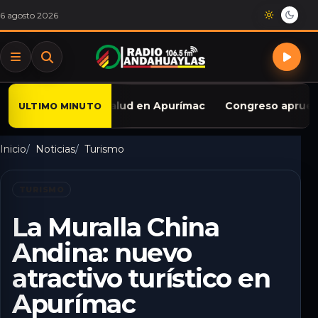
Saltar al contenido
6 agosto 2026
tor salud en Apurímac
Congreso aprueba iniciativa para
ULTIMO MINUTO
Inicio
Noticias
Turismo
TURISMO
La Muralla China
Andina: nuevo
atractivo turístico en
Apurímac