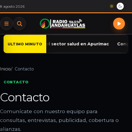
Saltar al contenido
8 agosto 2026
rabajadores del sector salud en Apurímac
Congreso apru
ULTIMO MINUTO
Inicio
Contacto
CONTACTO
Contacto
Comunícate con nuestro equipo para
consultas, entrevistas, publicidad, cobertura o
alianzas.