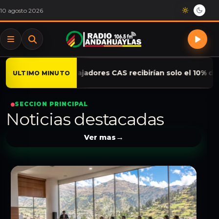
Saltar al contenido
10 agosto 2026
ores CAS recibirían solo el 10% de gratificación y CTS est
ULTIMO MINUTO
SECCION PRINCIPAL
Noticias destacadas
Ver mas