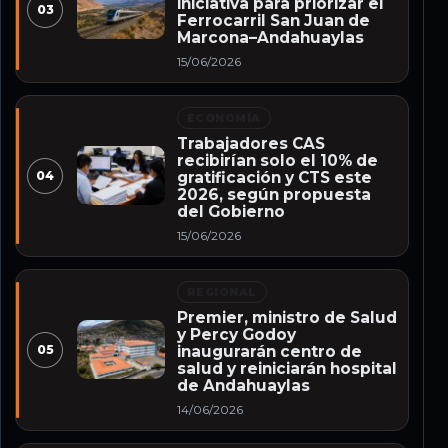
iniciativa para priorizar el
03
Ferrocarril San Juan de
Marcona–Andahuaylas
15/06/2026
ECONOMÍA
Trabajadores CAS
recibirían solo el 10% de
04
gratificación y CTS este
2026, según propuesta
del Gobierno
15/06/2026
REGIONAL
Premier, ministro de Salud
y Percy Godoy
05
inaugurarán centro de
salud y reiniciarán hospital
de Andahuaylas
14/06/2026